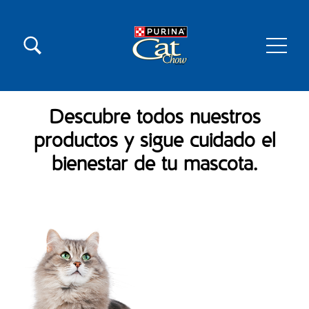
Skip to main content
Menú secundario Cat Chow
Menú principal Cat Chow
Descubre todos nuestros
productos y sigue cuidado el
bienestar de tu mascota.