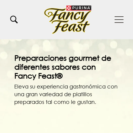
Skip to main content
Menu Secundario Fancy feast
Menu Principal Fancy Feast
Preparaciones gourmet de
diferentes sabores con
Fancy Feast®
Eleva su experiencia gastronómica con
una gran variedad de platillos
preparados tal como le gustan.