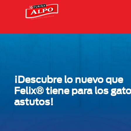
Skip to main content
Menu Secundario Alpo
¡Descubre lo nuevo que
Felix® tiene para los gat
astutos!