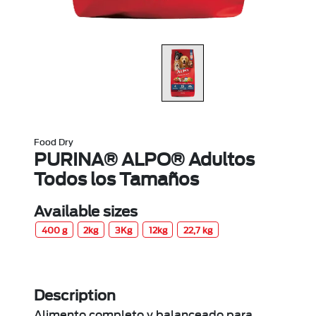
Food Dry
PURINA® ALPO® Adultos
Todos los Tamaños
Available sizes
400 g
2kg
3Kg
12kg
22,7 kg
Description
Alimento completo y balanceado para