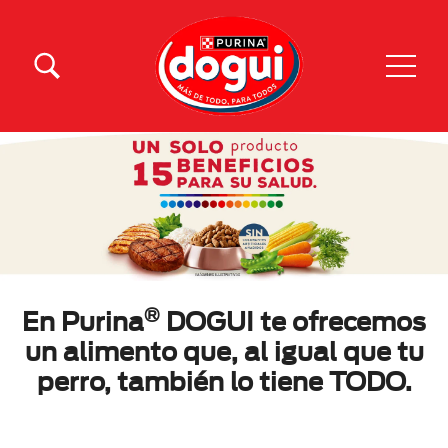
Skip to main content
Menu Secundario Dogui
Menú Principal Dogui
®
En Purina
DOGUI te ofrecemos
un alimento que, al igual que tu
perro, también lo tiene TODO.